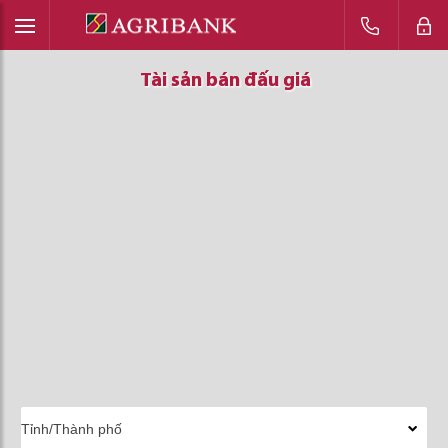
Tài sản bán đấu giá
Tài sản bán đấu giá
Tài sản bán đấu giá