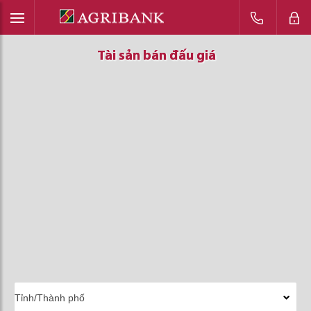
Tài sản bán đấu giá
Tài sản bán đấu giá
Tài sản bán đấu giá