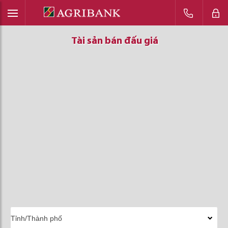
Tài sản bán đấu giá
Tài sản bán đấu giá
Tài sản bán đấu giá