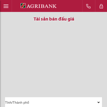
Tài sản bán đấu giá
Tài sản bán đấu giá
Tài sản bán đấu giá