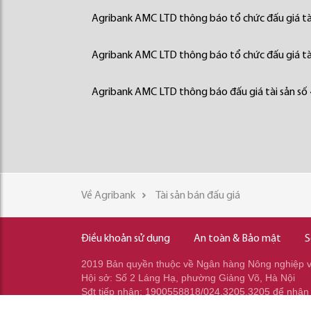
Agribank AMC LTD thông báo tổ chức đấu giá tà
Agribank AMC LTD thông báo tổ chức đấu giá tà
Agribank AMC LTD thông báo đấu giá tài sản số
Về Agribank
Tài sản bán đấu giá
Điều khoản sử dụng
An toàn & Bảo mật
S
2019 Bản quyền thuộc về Ngân hàng Nông nghiệp và
Hội sở: Số 2 Láng Hạ, phường Giảng Võ, Hà Nội
Sđt tiếp nhận: 1900558818/024.3205.3205 để nhận
Sđt gọi ra: 024.2233.2345/037.353.2345/037.348.2