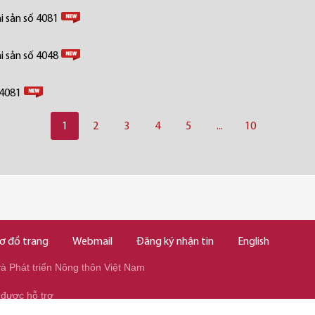
i sản số 4081
i sản số 4048
 4081
1
2
3
4
5
...
10
ơ đồ trang
Webmail
Đăng ký nhận tin
English
 Phát triển Nông thôn Việt Nam
 được hỗ trợ
345/037.346.2345