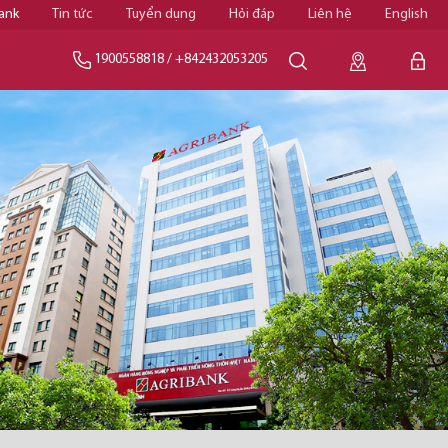
ank
Tin tức
Tuyển dụng
Hỏi đáp
Liên hệ
English
1900558818
/
+842432053205