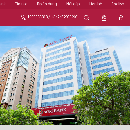
ank
Tin tức
Tuyển dụng
Hỏi đáp
Liên hệ
English
1900558818
/
+842432053205