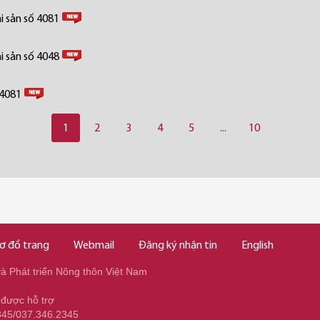
i sản số 4081
i sản số 4048
 4081
1
2
3
4
5
...
10
ơ đồ trang
Webmail
Đăng ký nhận tin
English
 Phát triển Nông thôn Việt Nam
 được hỗ trợ
345/037.346.2345