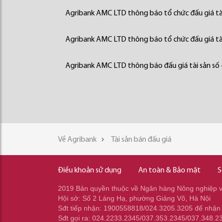
Agribank AMC LTD thông báo tổ chức đấu giá tà
Agribank AMC LTD thông báo tổ chức đấu giá tà
Agribank AMC LTD thông báo đấu giá tài sản số
Về Agribank
Tài sản bán đấu giá
Điều khoản sử dụng
An toàn & Bảo mật
S
2019 Bản quyền thuộc về Ngân hàng Nông nghiệp và
Hội sở: Số 2 Láng Hạ, phường Giảng Võ, Hà Nội
Sđt tiếp nhận: 1900558818/024.3205.3205 để nhận
Sđt gọi ra: 024.2233.2345/037.353.2345/037.348.2