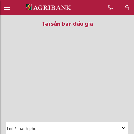
Tài sản bán đấu giá
Tài sản bán đấu giá
Tài sản bán đấu giá