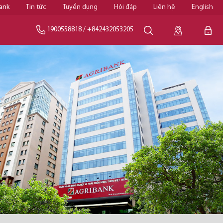
ank
Tin tức
Tuyển dụng
Hỏi đáp
Liên hệ
English
1900558818
/
+842432053205