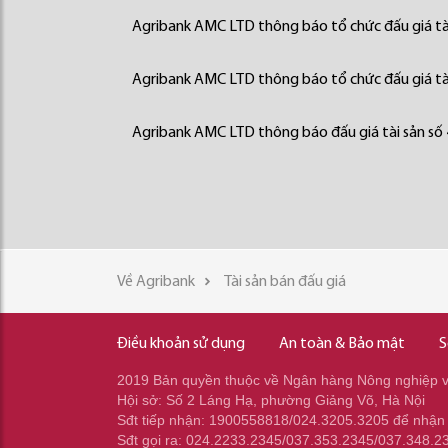
Agribank AMC LTD thông báo tổ chức đấu giá tà
Agribank AMC LTD thông báo tổ chức đấu giá tà
Agribank AMC LTD thông báo đấu giá tài sản số
Về Agribank
Tài sản bán đấu giá
Điều khoản sử dụng
An toàn & Bảo mật
S
2019 Bản quyền thuộc về Ngân hàng Nông nghiệp và
Hội sở: Số 2 Láng Hạ, phường Giảng Võ, Hà Nội
Sđt tiếp nhận: 1900558818/024.3205.3205 để nhận
Sđt gọi ra: 024.2233.2345/037.353.2345/037.348.2