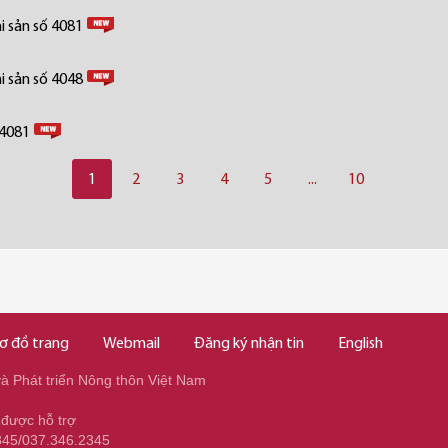
i sản số 4081
i sản số 4048
 4081
1
2
3
4
5
...
10
ơ đồ trang
Webmail
Đăng ký nhận tin
English
 Phát triển Nông thôn Việt Nam
 được hỗ trợ
345/037.346.2345