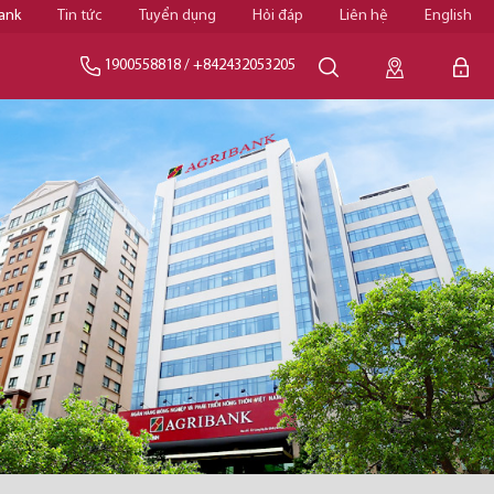
ank
Tin tức
Tuyển dụng
Hỏi đáp
Liên hệ
English
1900558818
/
+842432053205