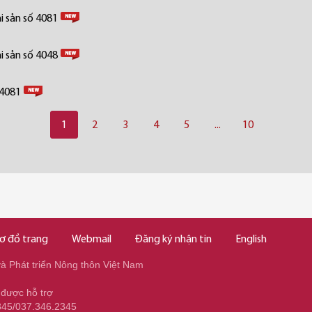
i sản số 4081
i sản số 4048
 4081
1
2
3
4
5
...
10
ơ đồ trang
Webmail
Đăng ký nhận tin
English
 Phát triển Nông thôn Việt Nam
 được hỗ trợ
345/037.346.2345