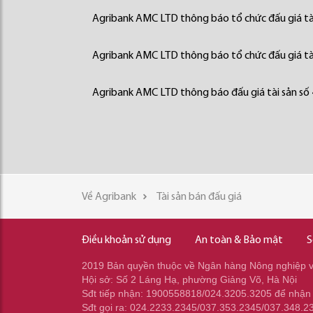
Agribank AMC LTD thông báo tổ chức đấu giá tà
Agribank AMC LTD thông báo tổ chức đấu giá tà
Agribank AMC LTD thông báo đấu giá tài sản số
Về Agribank
Tài sản bán đấu giá
Điều khoản sử dụng
An toàn & Bảo mật
S
2019 Bản quyền thuộc về Ngân hàng Nông nghiệp và
Hội sở: Số 2 Láng Hạ, phường Giảng Võ, Hà Nội
Sđt tiếp nhận: 1900558818/024.3205.3205 để nhận
Sđt gọi ra: 024.2233.2345/037.353.2345/037.348.2