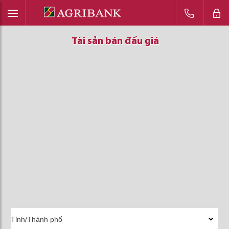
Tài sản bán đấu giá
Tài sản bán đấu giá
Tài sản bán đấu giá