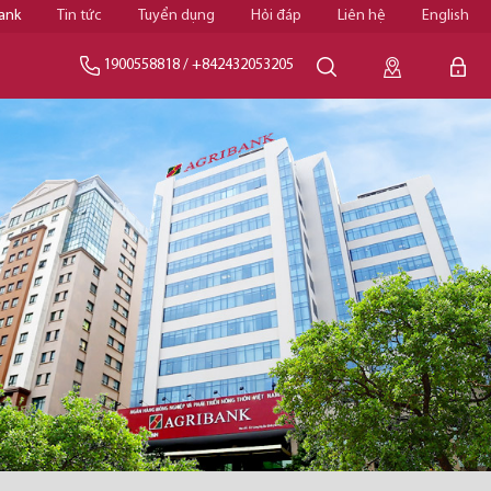
ank
Tin tức
Tuyển dụng
Hỏi đáp
Liên hệ
English
1900558818
/
+842432053205