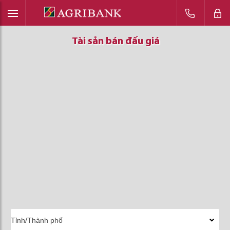
Tài sản bán đấu giá
Tài sản bán đấu giá
Tài sản bán đấu giá