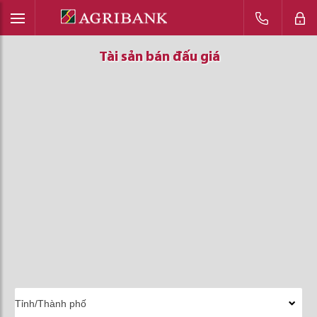
Tài sản bán đấu giá
Tài sản bán đấu giá
Tài sản bán đấu giá