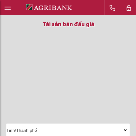
Tài sản bán đấu giá
Tài sản bán đấu giá
Tài sản bán đấu giá