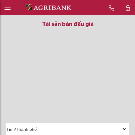
Tài sản bán đấu giá
Tài sản bán đấu giá
Tài sản bán đấu giá