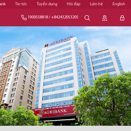
ank
Tin tức
Tuyển dụng
Hỏi đáp
Liên hệ
English
1900558818
/
+842432053205