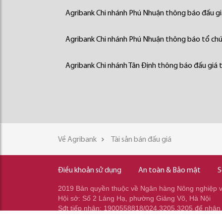
Agribank Chi nhánh Phú Nhuận thông báo đấu giá
Agribank Chi nhánh Phú Nhuận thông báo tổ chức
Agribank Chi nhánh Tân Định thông báo đấu giá t
Về Agribank
Tài sản bán đấu giá
Điều khoản sử dụng
An toàn & Bảo mật
S
2019 Bản quyền thuộc về Ngân hàng Nông nghiệp và
Hội sở: Số 2 Láng Hạ, phường Giảng Võ, Hà Nội
Sđt tiếp nhận: 1900558818/024.3205.3205 để nhận
Sđt gọi ra: 024.2233.2345/037.353.2345/037.348.2