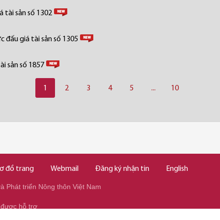
 tài sản số 1302
 đấu giá tài sản số 1305
ài sản số 1857
1
2
3
4
5
...
10
ơ đồ trang
Webmail
Đăng ký nhận tin
English
 Phát triển Nông thôn Việt Nam
 được hỗ trợ
345/037.346.2345