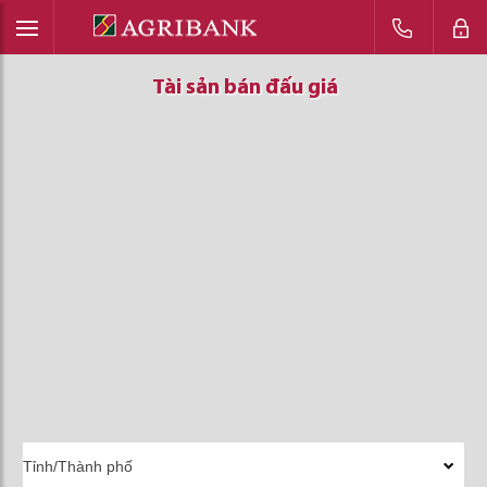
Tài sản bán đấu giá
Tài sản bán đấu giá
Tài sản bán đấu giá