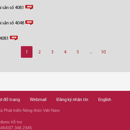
i sản số 4081
i sản số 4048
 4081
1
2
3
4
5
...
10
ơ đồ trang
Webmail
Đăng ký nhận tin
English
 Phát triển Nông thôn Việt Nam
 được hỗ trợ
345/037.346.2345