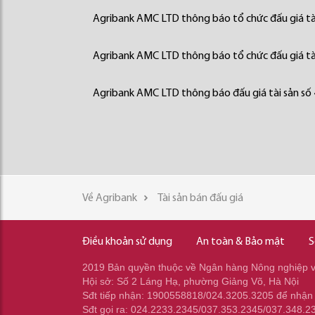
Agribank AMC LTD thông báo tổ chức đấu giá tà
Agribank AMC LTD thông báo tổ chức đấu giá tà
Agribank AMC LTD thông báo đấu giá tài sản số
Về Agribank
Tài sản bán đấu giá
Điều khoản sử dụng
An toàn & Bảo mật
S
2019 Bản quyền thuộc về Ngân hàng Nông nghiệp và
Hội sở: Số 2 Láng Hạ, phường Giảng Võ, Hà Nội
Sđt tiếp nhận: 1900558818/024.3205.3205 để nhận
Sđt gọi ra: 024.2233.2345/037.353.2345/037.348.2