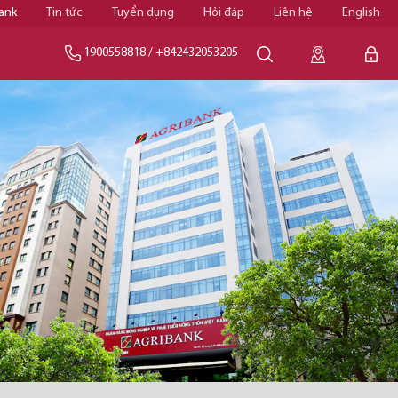
ank
Tin tức
Tuyển dụng
Hỏi đáp
Liên hệ
English
1900558818
/
+842432053205