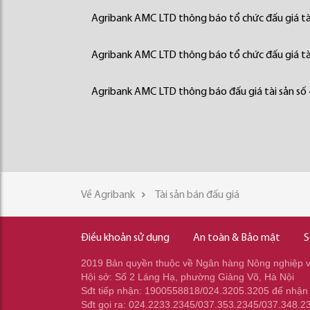
Agribank AMC LTD thông báo tổ chức đấu giá tà
Agribank AMC LTD thông báo tổ chức đấu giá tà
Agribank AMC LTD thông báo đấu giá tài sản số
Về Agribank
Tài sản bán đấu giá
Điều khoản sử dụng
An toàn & Bảo mật
S
2019 Bản quyền thuộc về Ngân hàng Nông nghiệp và
Hội sở: Số 2 Láng Hạ, phường Giảng Võ, Hà Nội
Sđt tiếp nhận: 1900558818/024.3205.3205 để nhận
Sđt gọi ra: 024.2233.2345/037.353.2345/037.348.2