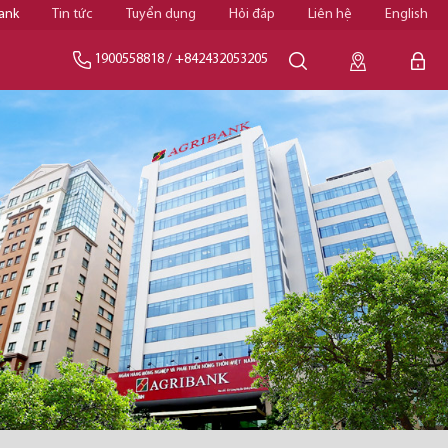
ank
Tin tức
Tuyển dụng
Hỏi đáp
Liên hệ
English
1900558818
/
+842432053205