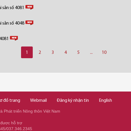
i sản số 4081
i sản số 4048
 4081
1
2
3
4
5
...
10
ơ đồ trang
Webmail
Đăng ký nhận tin
English
 Phát triển Nông thôn Việt Nam
 được hỗ trợ
345/037.346.2345