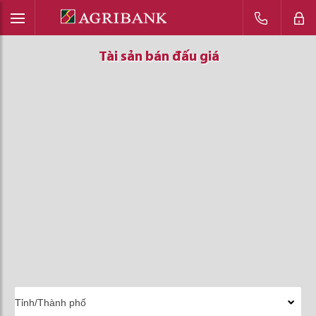
Tài sản bán đấu giá
Tài sản bán đấu giá
Tài sản bán đấu giá