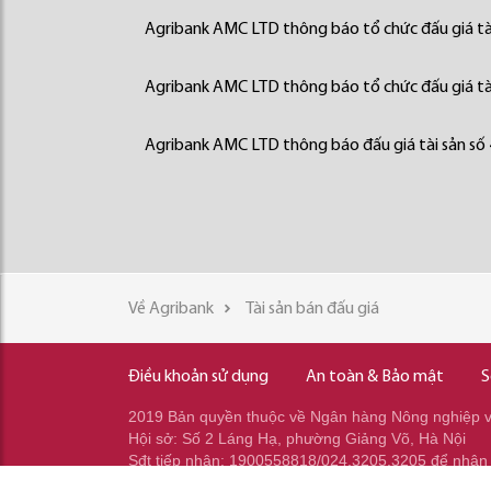
Agribank AMC LTD thông báo tổ chức đấu giá tà
Agribank AMC LTD thông báo tổ chức đấu giá tà
Agribank AMC LTD thông báo đấu giá tài sản số
Về Agribank
Tài sản bán đấu giá
Điều khoản sử dụng
An toàn & Bảo mật
S
2019 Bản quyền thuộc về Ngân hàng Nông nghiệp và
Hội sở: Số 2 Láng Hạ, phường Giảng Võ, Hà Nội
Sđt tiếp nhận: 1900558818/024.3205.3205 để nhận
Sđt gọi ra: 024.2233.2345/037.353.2345/037.348.2