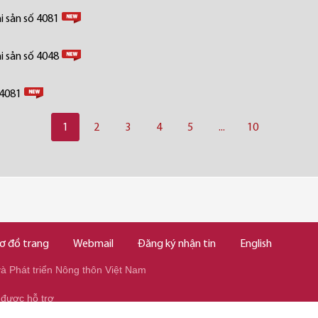
i sản số 4081
i sản số 4048
 4081
1
2
3
4
5
...
10
ơ đồ trang
Webmail
Đăng ký nhận tin
English
 Phát triển Nông thôn Việt Nam
 được hỗ trợ
345/037.346.2345