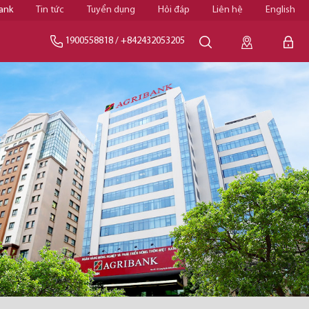
ank
Tin tức
Tuyển dụng
Hỏi đáp
Liên hệ
English
1900558818
/
+842432053205