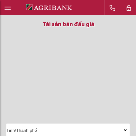
Tài sản bán đấu giá
Tài sản bán đấu giá
Tài sản bán đấu giá