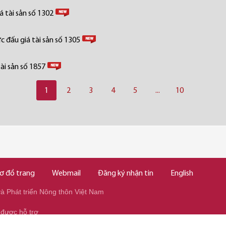
 tài sản số 1302
 đấu giá tài sản số 1305
ài sản số 1857
1
2
3
4
5
...
10
ơ đồ trang
Webmail
Đăng ký nhận tin
English
 Phát triển Nông thôn Việt Nam
 được hỗ trợ
345/037.346.2345