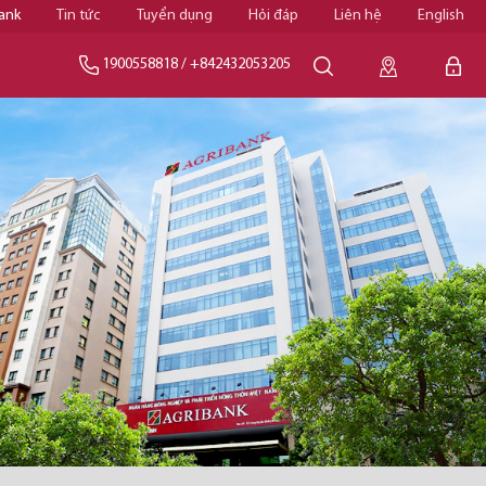
ank
Tin tức
Tuyển dụng
Hỏi đáp
Liên hệ
English
1900558818
/
+842432053205