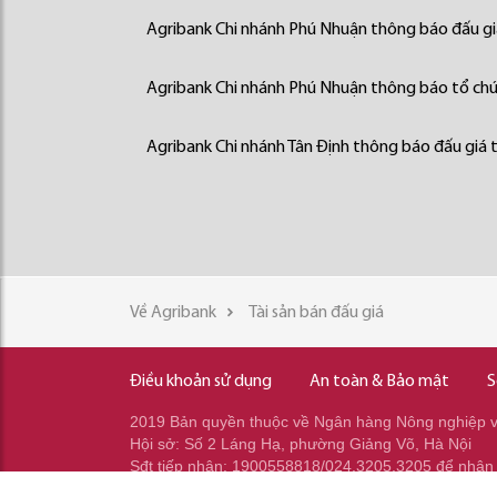
Agribank Chi nhánh Phú Nhuận thông báo đấu giá
Agribank Chi nhánh Phú Nhuận thông báo tổ chức
Agribank Chi nhánh Tân Định thông báo đấu giá t
Về Agribank
Tài sản bán đấu giá
Điều khoản sử dụng
An toàn & Bảo mật
S
2019 Bản quyền thuộc về Ngân hàng Nông nghiệp và
Hội sở: Số 2 Láng Hạ, phường Giảng Võ, Hà Nội
Sđt tiếp nhận: 1900558818/024.3205.3205 để nhận
Sđt gọi ra: 024.2233.2345/037.353.2345/037.348.2