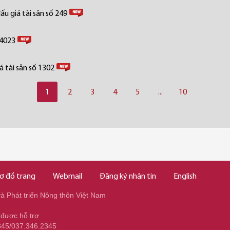
u giá tài sản số 249
 4023
 tài sản số 1302
1
2
3
4
5
...
10
ơ đồ trang
Webmail
Đăng ký nhận tin
English
 Phát triển Nông thôn Việt Nam
 được hỗ trợ
345/037.346.2345