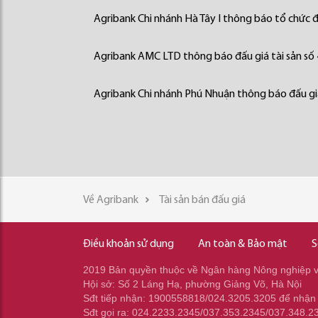
Agribank Chi nhánh Hà Tây I thông báo tổ chức đấ
Agribank AMC LTD thông báo đấu giá tài sản số
Agribank Chi nhánh Phú Nhuận thông báo đấu giá
Về Agribank
Tài sản bán đấu giá
Điều khoản sử dụng
An toàn & Bảo mật
S
2019 Bản quyền thuộc về Ngân hàng Nông nghiệp và
Hội sở: Số 2 Láng Hạ, phường Giảng Võ, Hà Nội
Sđt tiếp nhận: 1900558818/024.3205.3205 để nhận
Sđt gọi ra: 024.2233.2345/037.353.2345/037.348.2