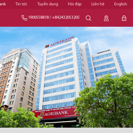
ank
Tin tức
Tuyển dụng
Hỏi đáp
Liên hệ
English
1900558818
/
+842432053205