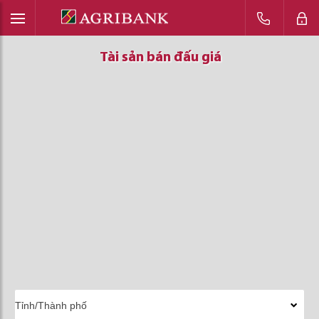
Tài sản bán đấu giá
Tài sản bán đấu giá
Tài sản bán đấu giá