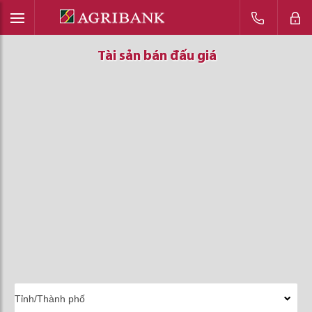
Tài sản bán đấu giá
Tài sản bán đấu giá
Tài sản bán đấu giá