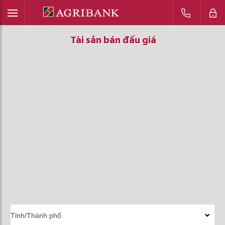
Tài sản bán đấu giá
Tài sản bán đấu giá
Tài sản bán đấu giá