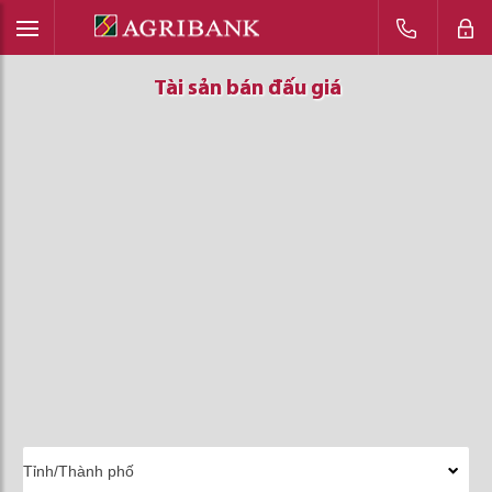
Tài sản bán đấu giá
Tài sản bán đấu giá
Tài sản bán đấu giá