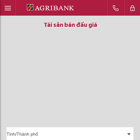
Tài sản bán đấu giá
Tài sản bán đấu giá
Tài sản bán đấu giá