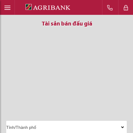
Tài sản bán đấu giá
Tài sản bán đấu giá
Tài sản bán đấu giá