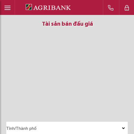
Tài sản bán đấu giá
Tài sản bán đấu giá
Tài sản bán đấu giá