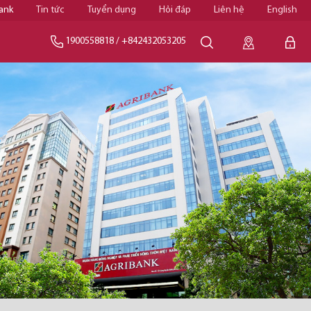
ank
Tin tức
Tuyển dụng
Hỏi đáp
Liên hệ
English
1900558818
/
+842432053205