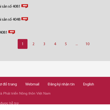
i sản số 4081
i sản số 4048
 4081
1
2
3
4
5
...
10
ơ đồ trang
Webmail
Đăng ký nhận tin
English
 Phát triển Nông thôn Việt Nam
 được hỗ trợ
345/037.346.2345