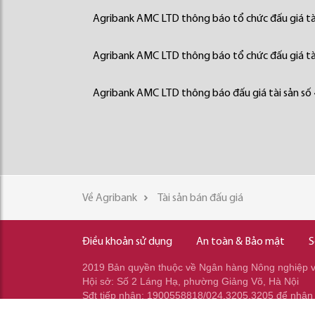
Agribank AMC LTD thông báo tổ chức đấu giá tà
Agribank AMC LTD thông báo tổ chức đấu giá tà
Agribank AMC LTD thông báo đấu giá tài sản số
Về Agribank
Tài sản bán đấu giá
Điều khoản sử dụng
An toàn & Bảo mật
S
2019 Bản quyền thuộc về Ngân hàng Nông nghiệp và
Hội sở: Số 2 Láng Hạ, phường Giảng Võ, Hà Nội
Sđt tiếp nhận: 1900558818/024.3205.3205 để nhận
Sđt gọi ra: 024.2233.2345/037.353.2345/037.348.2