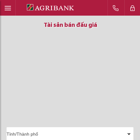
Tài sản bán đấu giá
Tài sản bán đấu giá
Tài sản bán đấu giá