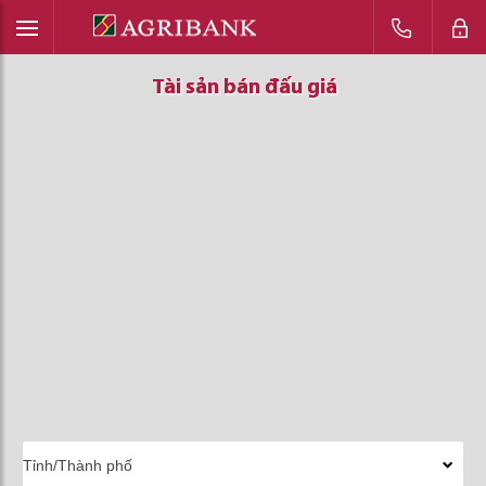
Tài sản bán đấu giá
Tài sản bán đấu giá
Tài sản bán đấu giá