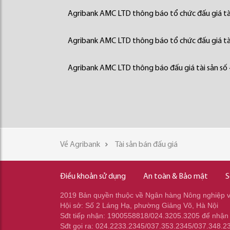
Agribank AMC LTD thông báo tổ chức đấu giá tà
Agribank AMC LTD thông báo tổ chức đấu giá tà
Agribank AMC LTD thông báo đấu giá tài sản số
Về Agribank
Tài sản bán đấu giá
Điều khoản sử dụng
An toàn & Bảo mật
S
2019 Bản quyền thuộc về Ngân hàng Nông nghiệp và
Hội sở: Số 2 Láng Hạ, phường Giảng Võ, Hà Nội
Sđt tiếp nhận: 1900558818/024.3205.3205 để nhận
Sđt gọi ra: 024.2233.2345/037.353.2345/037.348.2