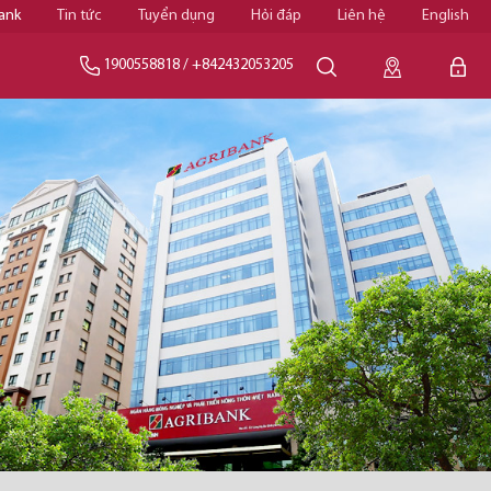
ank
Tin tức
Tuyển dụng
Hỏi đáp
Liên hệ
English
1900558818
/
+842432053205