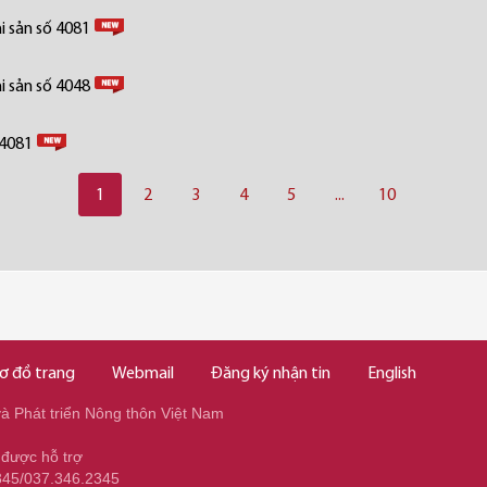
i sản số 4081
i sản số 4048
 4081
1
2
3
4
5
...
10
ơ đồ trang
Webmail
Đăng ký nhận tin
English
 Phát triển Nông thôn Việt Nam
 được hỗ trợ
345/037.346.2345