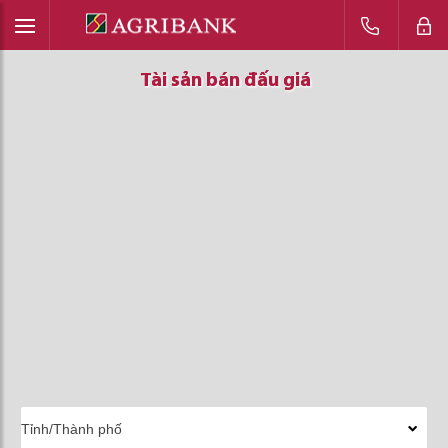
Tài sản bán đấu giá
Tài sản bán đấu giá
Tài sản bán đấu giá