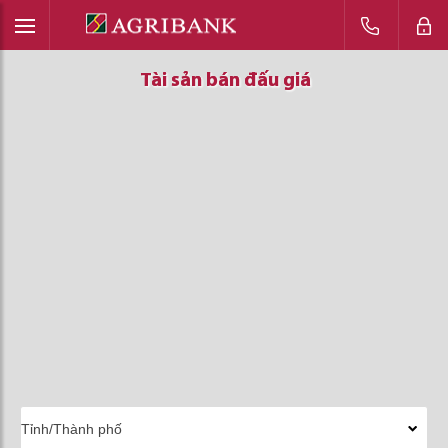
Tài sản bán đấu giá
Tài sản bán đấu giá
Tài sản bán đấu giá