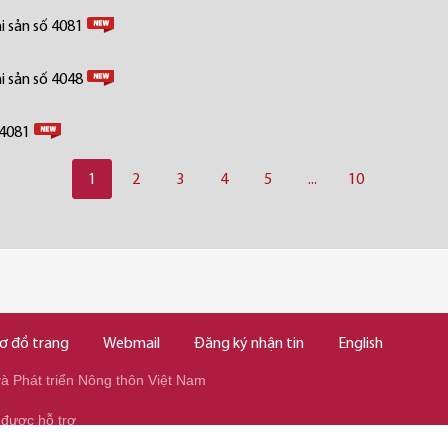
i sản số 4081
i sản số 4048
 4081
1
2
3
4
5
...
10
ơ đồ trang
Webmail
Đăng ký nhận tin
English
 Phát triển Nông thôn Việt Nam
 được hỗ trợ
345/037.346.2345