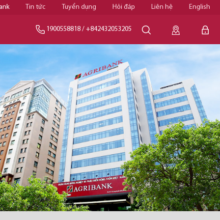
ank
Tin tức
Tuyển dụng
Hỏi đáp
Liên hệ
English
1900558818
/
+842432053205