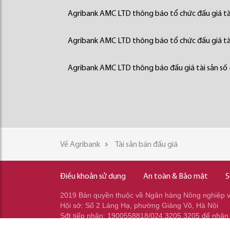
Agribank AMC LTD thông báo tổ chức đấu giá tà
Agribank AMC LTD thông báo tổ chức đấu giá tà
Agribank AMC LTD thông báo đấu giá tài sản số
Về Agribank
Tài sản bán đấu giá
Điều khoản sử dụng
An toàn & Bảo mật
S
2019 Bản quyền thuộc về Ngân hàng Nông nghiệp và
Hội sở: Số 2 Láng Hạ, phường Giảng Võ, Hà Nội
Sđt tiếp nhận: 1900558818/024.3205.3205 để nhận
Sđt gọi ra: 024.2233.2345/037.353.2345/037.348.2