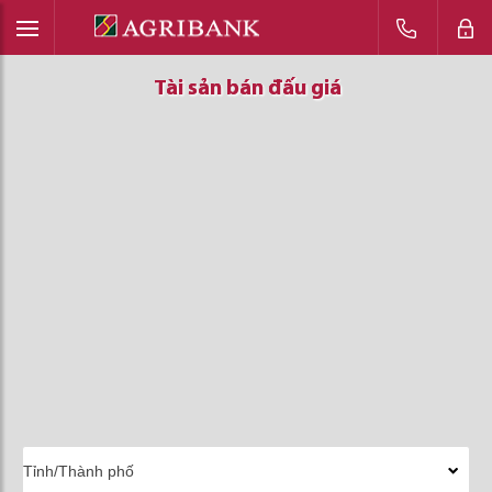
Tài sản bán đấu giá
Tài sản bán đấu giá
Tài sản bán đấu giá