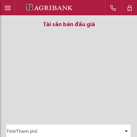
Tài sản bán đấu giá
Tài sản bán đấu giá
Tài sản bán đấu giá