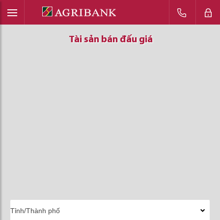
Tài sản bán đấu giá
Tài sản bán đấu giá
Tài sản bán đấu giá