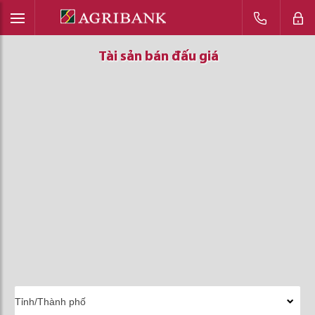
Tài sản bán đấu giá
Tài sản bán đấu giá
Tài sản bán đấu giá