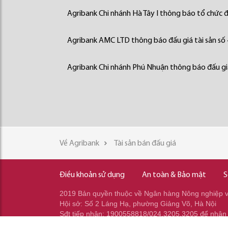
Agribank Chi nhánh Hà Tây I thông báo tổ chức đấ
Agribank AMC LTD thông báo đấu giá tài sản số
Agribank Chi nhánh Phú Nhuận thông báo đấu giá
Về Agribank
Tài sản bán đấu giá
Điều khoản sử dụng
An toàn & Bảo mật
S
2019 Bản quyền thuộc về Ngân hàng Nông nghiệp và
Hội sở: Số 2 Láng Hạ, phường Giảng Võ, Hà Nội
Sđt tiếp nhận: 1900558818/024.3205.3205 để nhận
Sđt gọi ra: 024.2233.2345/037.353.2345/037.348.2