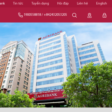
ank
Tin tức
Tuyển dụng
Hỏi đáp
Liên hệ
English
1900558818
/
+842432053205