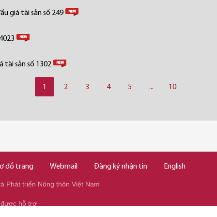
u giá tài sản số 249
 4023
 tài sản số 1302
1
2
3
4
5
...
10
ơ đồ trang
Webmail
Đăng ký nhận tin
English
 Phát triển Nông thôn Việt Nam
 được hỗ trợ
345/037.346.2345