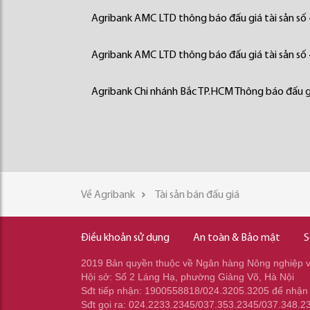
Agribank AMC LTD thông báo đấu giá tài sản số
Agribank AMC LTD thông báo đấu giá tài sản số
Agribank Chi nhánh Bắc TP.HCM Thông báo đấu gi
Về Agribank
Tài sản bán đấu giá
Điều khoản sử dụng
An toàn & Bảo mật
S
2019 Bản quyền thuộc về Ngân hàng Nông nghiệp và
Hội sở: Số 2 Láng Hạ, phường Giảng Võ, Hà Nội
Sđt tiếp nhận: 1900558818/024.3205.3205 để nhận
Sđt gọi ra: 024.2233.2345/037.353.2345/037.348.2