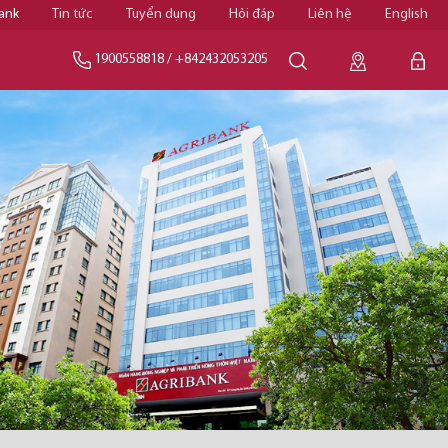
ank
Tin tức
Tuyển dụng
Hỏi đáp
Liên hệ
English
1900558818
/
+842432053205