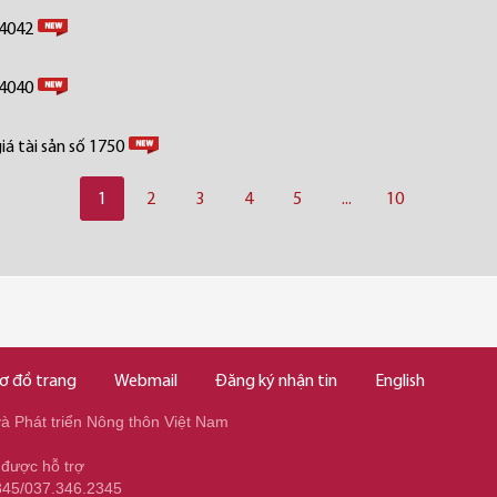
 4042
 4040
á tài sản số 1750
1
2
3
4
5
...
10
ơ đồ trang
Webmail
Đăng ký nhận tin
English
 Phát triển Nông thôn Việt Nam
 được hỗ trợ
345/037.346.2345