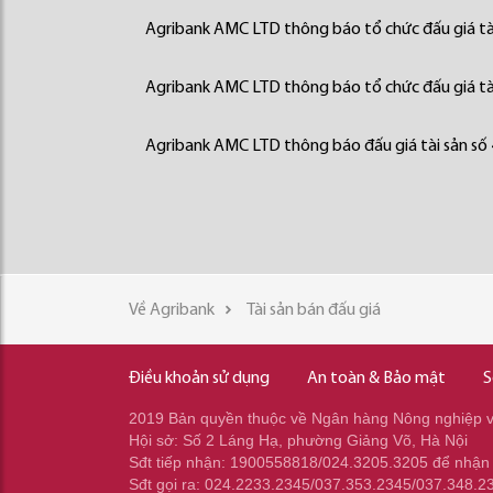
Agribank AMC LTD thông báo tổ chức đấu giá tà
Agribank AMC LTD thông báo tổ chức đấu giá tà
Agribank AMC LTD thông báo đấu giá tài sản số
Về Agribank
Tài sản bán đấu giá
Điều khoản sử dụng
An toàn & Bảo mật
S
2019 Bản quyền thuộc về Ngân hàng Nông nghiệp và
Hội sở: Số 2 Láng Hạ, phường Giảng Võ, Hà Nội
Sđt tiếp nhận: 1900558818/024.3205.3205 để nhận
Sđt gọi ra: 024.2233.2345/037.353.2345/037.348.2