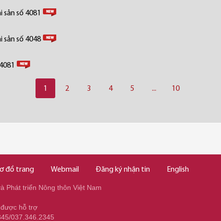
i sản số 4081
i sản số 4048
 4081
1
2
3
4
5
...
10
ơ đồ trang
Webmail
Đăng ký nhận tin
English
 Phát triển Nông thôn Việt Nam
 được hỗ trợ
345/037.346.2345