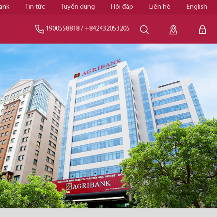
ank
Tin tức
Tuyển dụng
Hỏi đáp
Liên hệ
English
1900558818
/
+842432053205