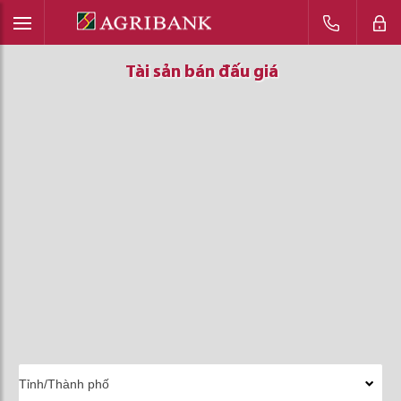
Tài sản bán đấu giá
Tài sản bán đấu giá
Tài sản bán đấu giá