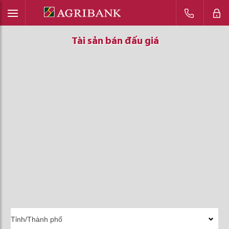
Tài sản bán đấu giá
Tài sản bán đấu giá
Tài sản bán đấu giá