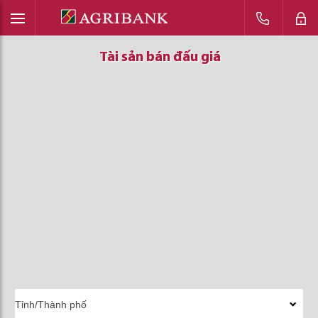
Tài sản bán đấu giá
Tài sản bán đấu giá
Tài sản bán đấu giá