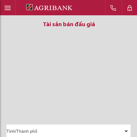
Tài sản bán đấu giá
Tài sản bán đấu giá
Tài sản bán đấu giá