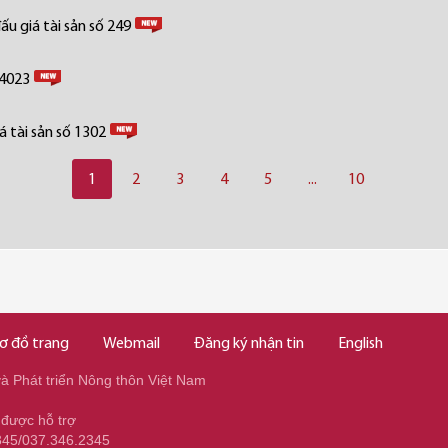
u giá tài sản số 249
 4023
 tài sản số 1302
1
2
3
4
5
...
10
ơ đồ trang
Webmail
Đăng ký nhận tin
English
 Phát triển Nông thôn Việt Nam
 được hỗ trợ
345/037.346.2345