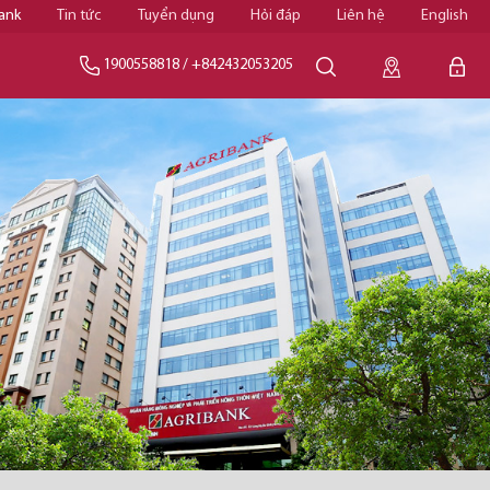
ank
Tin tức
Tuyển dụng
Hỏi đáp
Liên hệ
English
1900558818
/
+842432053205