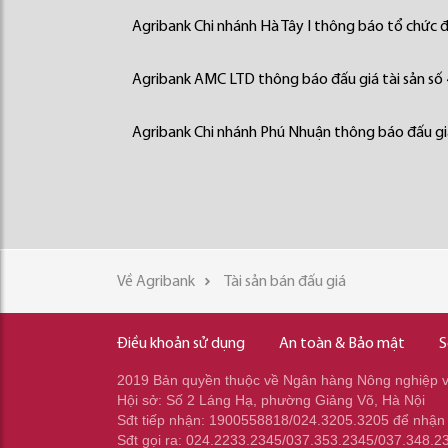
Agribank Chi nhánh Hà Tây I thông báo tổ chức đấ
Agribank AMC LTD thông báo đấu giá tài sản số
Agribank Chi nhánh Phú Nhuận thông báo đấu giá
Về Agribank
Tài sản bán đấu giá
Điều khoản sử dụng
An toàn & Bảo mật
S
2019 Bản quyền thuộc về Ngân hàng Nông nghiệp và
Hội sở: Số 2 Láng Hạ, phường Giảng Võ, Hà Nội
Sđt tiếp nhận: 1900558818/024.3205.3205 để nhận
Sđt gọi ra: 024.2233.2345/037.353.2345/037.348.2